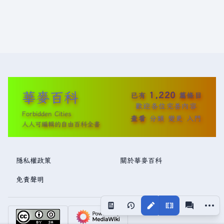
華麥百科
1,220
已有
篇條目
歡迎各位完善內容
Forbidden Cities
查看
分類
變更
入門
人人可編輯的自由百科全書
隱私權政策
關於華麥百科
免責聲明
更多操
視圖
associated