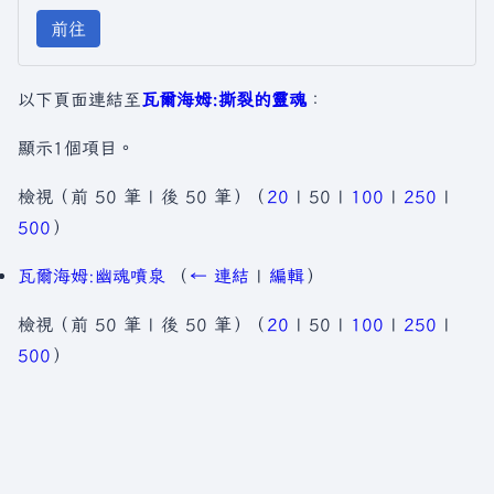
前往
以下頁面連結至
瓦爾海姆:撕裂的靈魂
：
顯示1個項目。
檢視（
前 50 筆
|
後 50 筆
）（
20
|
50
|
100
|
250
|
500
）
瓦爾海姆:幽魂噴泉
（
← 連結
|
編輯
）
檢視（
前 50 筆
|
後 50 筆
）（
20
|
50
|
100
|
250
|
500
）