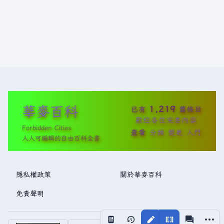
華麥百科
1,219
已有
篇條目
歡迎各位完善內容
Forbidden Cities
查看
分類
變更
入門
人人可編輯的自由百科全書
隱私權政策
關於華麥百科
免責聲明
更多操
視圖
associated