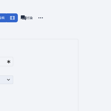
更多操作
編輯
瓦爾海姆
討論
associated-pages