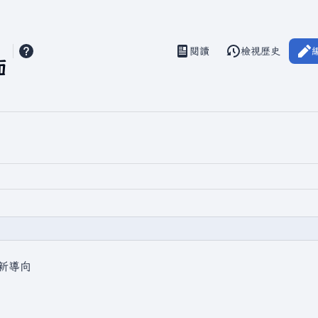
閱讀
檢視歷史
視圖
面
新導向