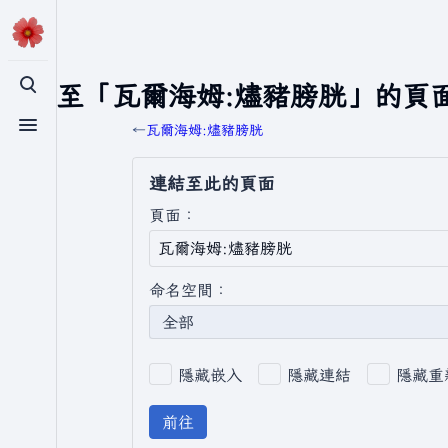
連結至「瓦爾海姆:燼豬膀胱」的頁
切換搜尋
←
瓦爾海姆:燼豬膀胱
切換選單
連結至此的頁面
頁面：
命名空間：
全部
隱藏嵌入
隱藏連結
隱藏重
前往