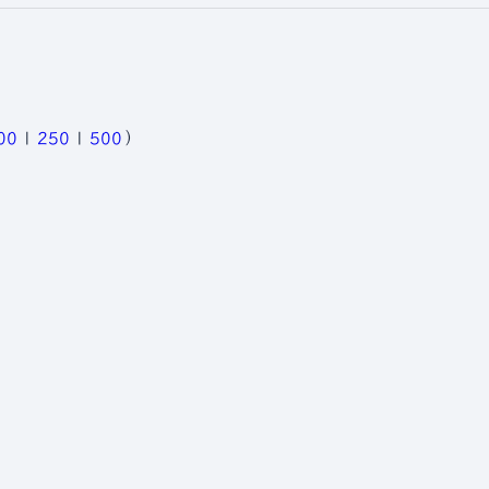
00
|
250
|
500
）