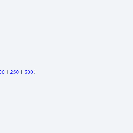
00
|
250
|
500
）