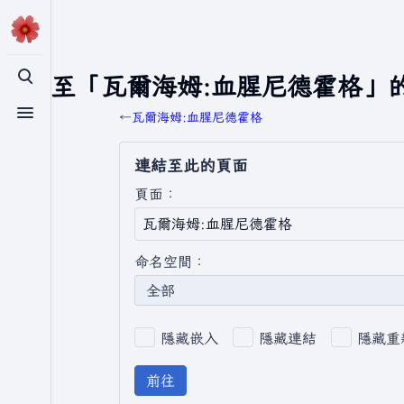
連結至「瓦爾海姆:血腥尼德霍格」
切換搜尋
←
瓦爾海姆:血腥尼德霍格
切換選單
連結至此的頁面
頁面：
命名空間：
全部
隱藏嵌入
隱藏連結
隱藏重
前往