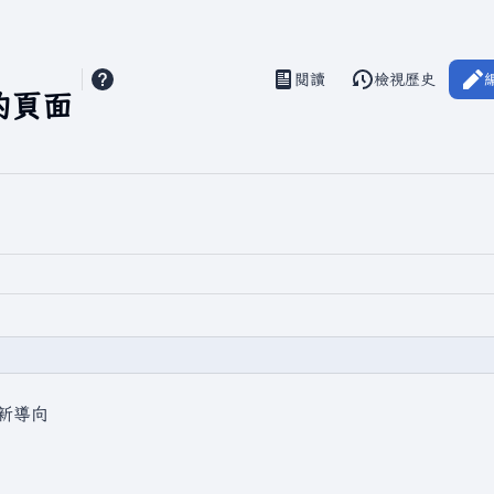
閱讀
檢視歷史
視圖
的頁面
新導向