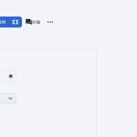
更多操作
編輯
瓦爾海姆
討論
associated-pages