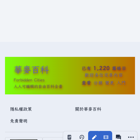
華麥百科
1,220
已有
篇條目
歡迎各位完善內容
Forbidden Cities
查看
分類
變更
入門
人人可編輯的自由百科全書
隱私權政策
關於華麥百科
免責聲明
更多操
視圖
associated