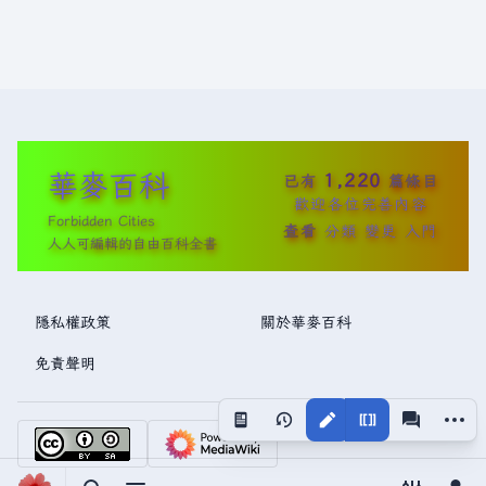
華麥百科
1,220
已有
篇條目
歡迎各位完善內容
Forbidden Cities
查看
分類
變更
入門
人人可編輯的自由百科全書
隱私權政策
關於華麥百科
免責聲明
更多操
視圖
associated