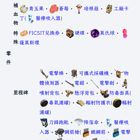
補
青玉果
•
蒼莓
•
培根菇
•
工廠卡
血
丁
(
醫療吸入器
)
物
FICSIT兌換券
•
硬碟
•
莫氏球
•
特
殊
薩莫斯環
零
件
電擊棒
•
可攜式採礦機
•
物
體偵測器
•
電鋸
•
電擊劍
•
里程碑
噴射背包
•
懸浮背包
•
防毒面具
(
毒氣濾罐
) •
輻射防護衣
(
輻射
濾罐
)
刀鋒跑靴
•
降落傘
•
醫療吸
入器
•
鋼筋槍
(
鐵鋼筋
•
電擊