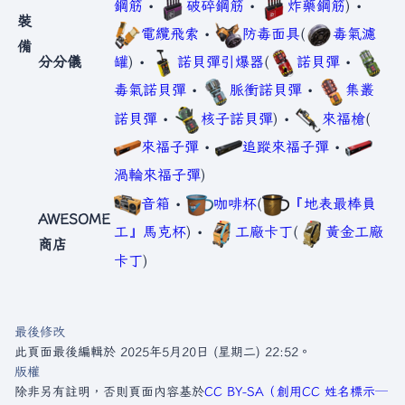
鋼筋
•
破碎鋼筋
•
炸藥鋼筋
) •
裝
電纜飛索
•
防毒面具
(
毒氣濾
備
分分儀
罐
) •
諾貝彈引爆器
(
諾貝彈
•
毒氣諾貝彈
•
脈衝諾貝彈
•
集叢
諾貝彈
•
核子諾貝彈
) •
來福槍
(
來福子彈
•
追蹤來福子彈
•
渦輪來福子彈
)
音箱
•
咖啡杯
(
『地表最棒員
AWESOME
工』馬克杯
) •
工廠卡丁
(
黃金工廠
商店
卡丁
)
最後修改
此頁面最後編輯於 2025年5月20日 (星期二) 22:52。
版權
除非另有註明，否則頁面內容基於
CC BY-SA（創用CC 姓名標示─