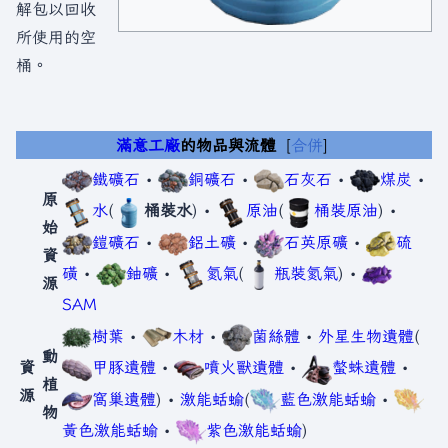
解包以回收
所使用的空
桶。
滿意工廠
的物品與流體
合併
鐵礦石
•
銅礦石
•
石灰石
•
煤炭
•
原
水
(
桶裝水
) •
原油
(
桶裝原油
) •
始
鎧礦石
•
鋁土礦
•
石英原礦
•
硫
資
磺
•
鈾礦
•
氮氣
(
瓶裝氮氣
) •
源
SAM
樹葉
•
木材
•
菌絲體
•
外星生物遺體
(
動
資
甲豚遺體
•
噴火獸遺體
•
螫蛛遺體
•
植
源
窩巢遺體
) •
激能蛞蝓
(
藍色激能蛞蝓
•
物
黃色激能蛞蝓
•
紫色激能蛞蝓
)