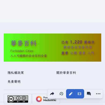
華麥百科
1,220
已有
篇條目
歡迎各位完善內容
Forbidden Cities
查看
分類
變更
入門
人人可編輯的自由百科全書
隱私權政策
關於華麥百科
免責聲明
分享此頁面
更多操
視圖
associated