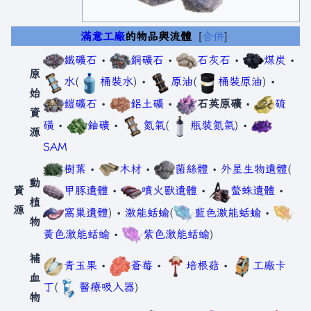
滿意工廠
的物品與流體
合併
鐵礦石
•
銅礦石
•
石灰石
•
煤炭
•
原
水
(
桶裝水
) •
原油
(
桶裝原油
) •
始
鎧礦石
•
鋁土礦
•
石英原礦
•
硫
資
磺
•
鈾礦
•
氮氣
(
瓶裝氮氣
) •
源
SAM
樹葉
•
木材
•
菌絲體
•
外星生物遺體
(
動
資
甲豚遺體
•
噴火獸遺體
•
螫蛛遺體
•
植
源
窩巢遺體
) •
激能蛞蝓
(
藍色激能蛞蝓
•
物
黃色激能蛞蝓
•
紫色激能蛞蝓
)
補
青玉果
•
蒼莓
•
培根菇
•
工廠卡
血
丁
(
醫療吸入器
)
物