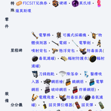
FICSIT兌換券
•
硬碟
•
莫氏球
•
特
殊
薩莫斯環
零
件
電擊棒
•
可攜式採礦機
•
物
體偵測器
•
電鋸
•
電擊劍
•
里程碑
噴射背包
•
懸浮背包
•
防毒面具
(
毒氣濾罐
) •
輻射防護衣
(
輻射
濾罐
)
刀鋒跑靴
•
降落傘
•
醫療吸
入器
•
鋼筋槍
(
鐵鋼筋
•
電擊
鋼筋
•
破碎鋼筋
•
炸藥鋼筋
) •
裝
電纜飛索
•
防毒面具
(
毒氣濾
備
分分儀
罐
) •
諾貝彈引爆器
(
諾貝彈
•