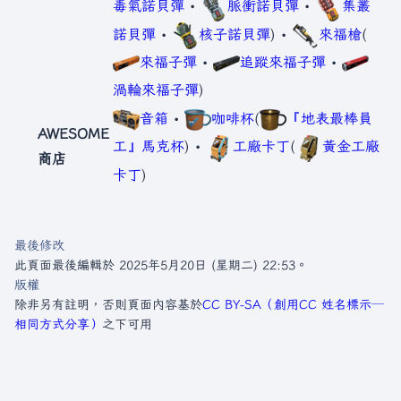
毒氣諾貝彈
•
脈衝諾貝彈
•
集叢
諾貝彈
•
核子諾貝彈
) •
來福槍
(
來福子彈
•
追蹤來福子彈
•
渦輪來福子彈
)
音箱
•
咖啡杯
(
『地表最棒員
AWESOME
工』馬克杯
) •
工廠卡丁
(
黃金工廠
商店
卡丁
)
最後修改
此頁面最後編輯於 2025年5月20日 (星期二) 22:53。
版權
除非另有註明，否則頁面內容基於
CC BY-SA（創用CC 姓名標示─
相同方式分享）
之下可用