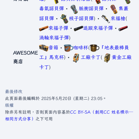
毒氣諾貝彈
•
脈衝諾貝彈
•
集叢
諾貝彈
•
核子諾貝彈
) •
來福槍
(
來福子彈
•
追蹤來福子彈
•
渦輪來福子彈
)
音箱
•
咖啡杯
(
『地表最棒員
AWESOME
工』馬克杯
) •
工廠卡丁
(
黃金工廠
商店
卡丁
)
最後修改
此頁面最後編輯於 2025年5月20日 (星期二) 23:05。
版權
除非另有註明，否則頁面內容基於
CC BY-SA（創用CC 姓名標示─
相同方式分享）
之下可用