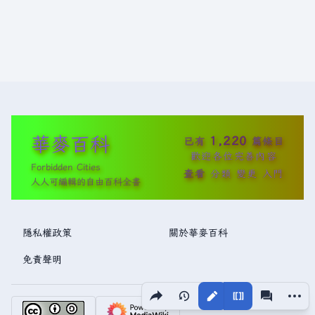
華麥百科
1,220
已有
篇條目
歡迎各位完善內容
Forbidden Cities
查看
分類
變更
入門
人人可編輯的自由百科全書
隱私權政策
關於華麥百科
免責聲明
分享此頁面
更多操
視圖
associated