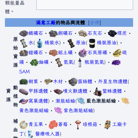
顆能量晶
體。
滿意工廠
的物品與流體
合併
鐵礦石
•
銅礦石
•
石灰石
•
煤炭
•
原
水
(
桶裝水
) •
原油
(
桶裝原油
) •
始
鎧礦石
•
鋁土礦
•
石英原礦
•
硫
資
磺
•
鈾礦
•
氮氣
(
瓶裝氮氣
) •
源
SAM
樹葉
•
木材
•
菌絲體
•
外星生物遺體
(
動
資
甲豚遺體
•
噴火獸遺體
•
螫蛛遺體
•
植
源
窩巢遺體
) •
激能蛞蝓
(
藍色激能蛞蝓
•
物
黃色激能蛞蝓
•
紫色激能蛞蝓
)
補
青玉果
•
蒼莓
•
培根菇
•
工廠卡
血
丁
(
醫療吸入器
)