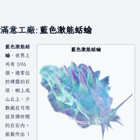
滿意工廠
:
藍色激能蛞蝓
藍色激能蛞
藍色激能蛞蝓
蝓
，世界上
共有 596
個。通常位
於裸露的石
塔、樹上或
山丘上，少
數藏在可用
諾貝彈炸開
的巨石內。
能製作出 1