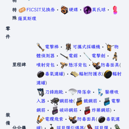
物
FICSIT兌換券
•
硬碟
•
莫氏球
•
特
殊
薩莫斯環
零
件
電擊棒
•
可攜式採礦機
•
物
體偵測器
•
電鋸
•
電擊劍
•
里程碑
噴射背包
•
懸浮背包
•
防毒面具
(
毒氣濾罐
) •
輻射防護衣
(
輻射
濾罐
)
刀鋒跑靴
•
降落傘
•
醫療吸
入器
•
鋼筋槍
(
鐵鋼筋
•
電擊
鋼筋
•
破碎鋼筋
•
炸藥鋼筋
) •
裝
電纜飛索
•
防毒面具
(
毒氣濾
備
分分儀
罐
) •
諾貝彈引爆器
(
諾貝彈
•