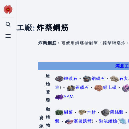
滿意工廠
:
炸藥鋼筋
切換搜尋
切換選單
炸藥鋼筋
，可使用鋼筋槍射擊，撞擊時爆炸
滿意
原
鐵礦石
•
銅礦石
•
石灰
始
油
) •
鎧礦石
•
鋁土礦
•
資
SAM
源
動
樹葉
•
木材
•
菌絲體
•
植
資
體
•
窩巢遺體
) •
激能蛞蝓
(
物
源