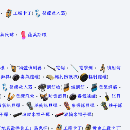
•
工廠卡丁
(
醫療吸入器
)
莫氏球
•
薩莫斯環
機
•
物體偵測器
•
電鋸
•
電擊劍
•
噴射背
毒面具
(
毒氣濾罐
) •
輻射防護衣
(
輻射濾罐
)
•
醫療吸入器
•
鋼筋槍
(
鐵鋼筋
•
電擊鋼筋
•
) •
電纜飛索
•
防毒面具
(
毒氣濾罐
) •
諾貝
毒氣諾貝彈
•
脈衝諾貝彈
•
集叢諾貝彈
•
核子諾
子彈
•
追蹤來福子彈
•
渦輪來福子彈
)
『地表最棒員工』馬克杯
) •
工廠卡丁
(
黃金工廠卡丁
)