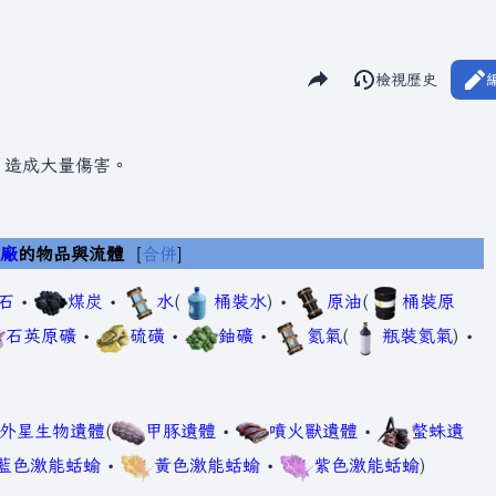
分享此頁面
閱讀
檢視歷史
視圖
，造成大量傷害。
工廠
的物品與流體
合併
石
•
煤炭
•
水
(
桶裝水
) •
原油
(
桶裝原
石英原礦
•
硫磺
•
鈾礦
•
氮氣
(
瓶裝氮氣
) •
外星生物遺體
(
甲豚遺體
•
噴火獸遺體
•
螫蛛遺
藍色激能蛞蝓
•
黃色激能蛞蝓
•
紫色激能蛞蝓
)