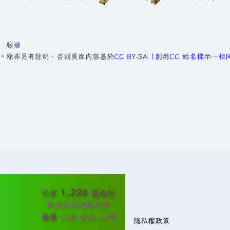
版權
2。
除非另有註明，否則頁面內容基於
CC BY-SA（創用CC 姓名標示─
1,220
已有
篇條目
歡迎各位完善內容
查看
分類
變更
入門
隱私權政策