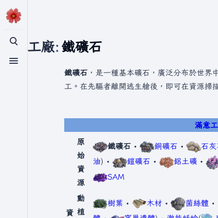
滿意工廠
:
鐵礦石
切換搜尋
切換選單
鐵礦石
，是一種基本礦石，廣泛分布於世界
工。在先驅者離開逃生艙後，即可在資源掃
滿意
原
鐵礦石
•
銅礦石
•
石灰
始
油
) •
鎧礦石
•
鋁土礦
•
資
SAM
源
動
樹葉
•
木材
•
菌絲體
•
植
資