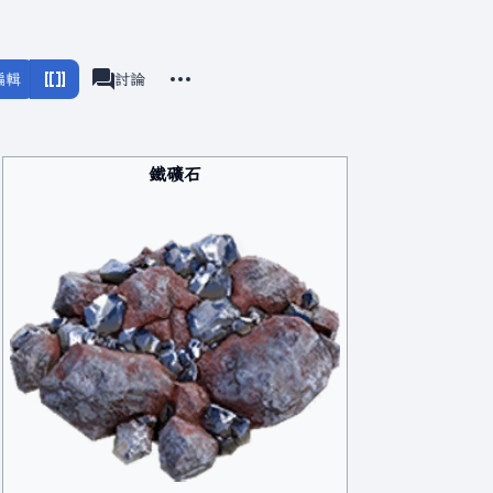
更多操作
編輯
滿意工廠
討論
associated-pages
鐵礦石