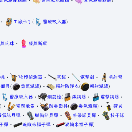
藍色激能蛞蝓
•
黃色激能蛞蝓
•
紫色激能蛞蝓
)
•
工廠卡丁
(
醫療吸入器
)
莫氏球
•
薩莫斯環
機
•
物體偵測器
•
電鋸
•
電擊劍
•
噴射背
毒面具
(
毒氣濾罐
) •
輻射防護衣
(
輻射濾罐
)
•
醫療吸入器
•
鋼筋槍
(
鐵鋼筋
•
電擊鋼筋
•
) •
電纜飛索
•
防毒面具
(
毒氣濾罐
) •
諾貝
毒氣諾貝彈
•
脈衝諾貝彈
•
集叢諾貝彈
•
核子諾
子彈
•
追蹤來福子彈
•
渦輪來福子彈
)