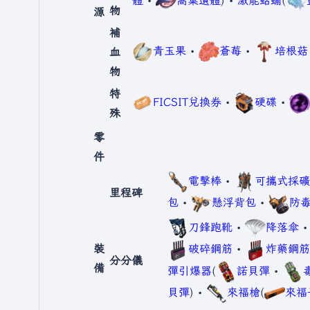
體
•
窩巢遺體
) •
激能蛞蝓
(
物
源
補
青玉果
•
蒼莓
•
培根菇
血
物
特
FICSIT兌換券
•
硬碟
•
殊
零
件
電擊棒
•
可攜式採礦
里程碑
包
•
懸浮背包
•
防
刀鋒跑靴
•
降落傘
裝
破碎鋼筋
•
炸藥鋼筋
分分儀
備
彈引爆器
(
諾貝彈
•
貝彈
) •
來福槍
(
來福