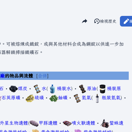
分享此頁面
閱讀
檢視歷史
視圖
中。可被熔煉成鐵錠，或與其他材料合成為鋼錠以供進一步加
描器解鎖掃描鐵礦石。
工廠
的物品與流體
合併
石
•
煤炭
•
水
(
桶裝水
) •
原油
(
桶裝原
石英原礦
•
硫磺
•
鈾礦
•
氮氣
(
瓶裝氮氣
) •
外星生物遺體
(
甲豚遺體
•
噴火獸遺體
•
螫蛛遺