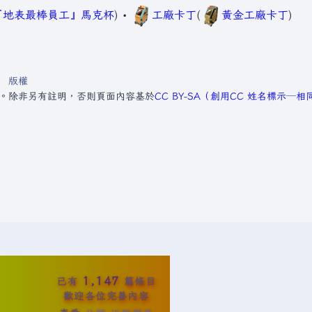
『地表最棒員工』馬克杯
) •
工廠卡丁
(
黃金工廠卡丁
)
版權
1。
除非另有註明，否則頁面內容基於
CC BY-SA（創用CC 姓名標示─
1,147
已有
篇條目
歡迎各位完善內容