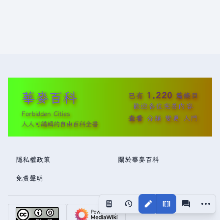
華麥百科
1,220
已有
篇條目
歡迎各位完善內容
Forbidden Cities
查看
分類
變更
入門
人人可編輯的自由百科全書
隱私權政策
關於華麥百科
免責聲明
更多操
視圖
associated