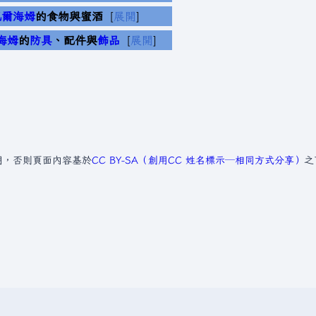
瓦爾海姆
的食物與蜜酒
展開
海姆
的
防具
、配件與
飾品
展開
明，否則頁面內容基於
CC BY-SA（創用CC 姓名標示─相同方式分享）
之