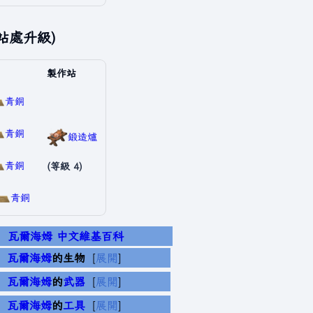
站處升級)
製作站
青銅
青銅
鍛造爐
青銅
(等級 4)
青銅
瓦爾海姆 中文維基百科
瓦爾海姆
的生物
展開
瓦爾海姆
的
武器
展開
瓦爾海姆
的
工具
展開