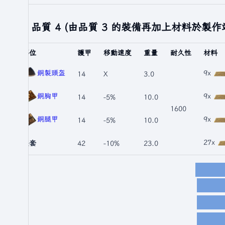
品質 4 (由品質 3 的裝備再加上材料於製作
部位
護甲
移動速度
重量
耐久性
材料
銅製頭盔
9x
14
X
3.0
銅胸甲
9x
14
-5%
10.0
1600
銅腿甲
9x
14
-5%
10.0
27x
整套
42
-10%
23.0