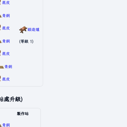
鹿皮
青銅
鹿皮
鍛造爐
青銅
(等級 1)
鹿皮
青銅
鹿皮
站處升級)
製作站
青銅