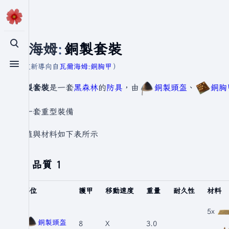
瓦爾海姆
:
銅製套裝
切換搜尋
（重新導向自
瓦爾海姆:銅胸甲
）
切換選單
銅製套裝
是一套
黑森林
的
防具
，由
銅製頭盔
、
銅胸
是一套重型裝備
數值與材料如下表所示
品質 1
部位
護甲
移動速度
重量
耐久性
材料
5x
銅製頭盔
8
X
3.0