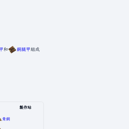
甲
和
銅腿甲
組成
製作站
青銅