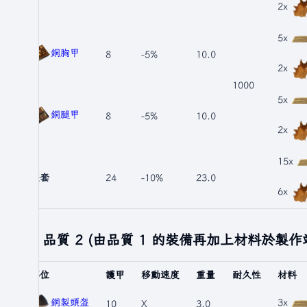
2x
5x
銅胸甲
8
-5%
10.0
2x
1000
5x
銅腿甲
8
-5%
10.0
2x
15x
整套
24
-10%
23.0
6x
品質 2 (由品質 1 的裝備再加上材料於製作
部位
護甲
移動速度
重量
耐久性
材料
銅製頭盔
3x
10
X
3.0